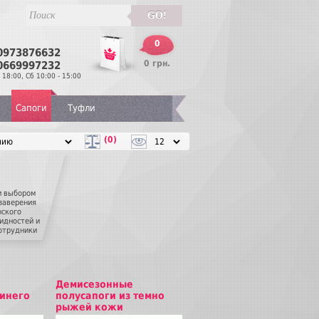
GO!
0
0973876632
Перезвонить
0 грн.
0669997232
 18:00, Сб 10:00 - 15:00
Сапоги
Туфли
(0)
м выбором
 заверения
нского
идностей и
сотрудники
лагая
анный
ого какой
Демисезонные
синего
полусапоги из темно
рыжей кожи