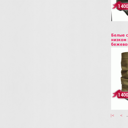
1 400
Белые с
низком 
бежево
Купит
1 400
|<
<
..