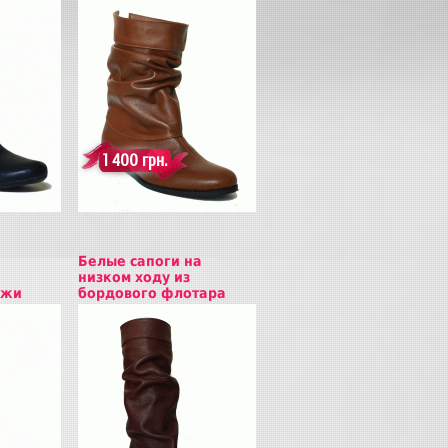
Купить
1 400 грн.
Белые сапоги на
низком ходу из
ожи
бордового флотара
Купить