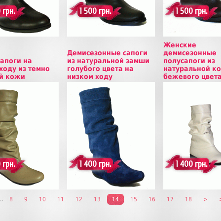
 грн.
1 500 грн.
1 500 грн.
Женские
Демисезонные сапоги
демисезонные
апоги на
из натуральной замши
полусапоги из
ходу из темно
голубого цвета на
натуральной к
й кожи
низком ходу
бежевого цвет
ь
Купить
Купить
 грн.
1 400 грн.
1 400 грн.
..
8
9
10
11
12
13
14
15
16
17
18
>