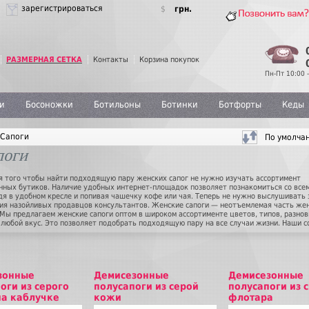
зарегистрироваться
$
грн.
РАЗМЕРНАЯ СЕТКА
Контакты
Корзина покупок
Пн-Пт 10:00 -
и
Босоножки
Ботильоны
Ботинки
Ботфорты
Кеды
Сапоги
поги
я того чтобы найти подходящую пару женских сапог не нужно изучать ассортимент
нных бутиков. Наличие удобных интернет-площадок позволяет познакомиться со все
дя в удобном кресле и попивая чашечку кофе или чая. Теперь не нужно выслушивать
ия назойливых продавцов консультантов. Женские сапоги — неотъемлемая часть же
 Мы предлагаем женские сапоги оптом в широком ассортименте цветов, типов, разнов
 любой вкус. Это позволяет подобрать подходящую пару на все случаи жизни. Наши 
 женские сапоги оптом в ассортименте и постоянно следят за новыми трендами, пред
ницам только актуальные модные новинки. Продукция нашего магазина не только
яет эстетические вкусы покупательниц, но и отличается высоким качеством. Продум
ских сапог позволит выглядеть любой девушке стильно и элегантно, независимо от т
а вы выберете. Женские сапоги оптом — это изящество, грация, высокое качество и
зонные
Демисезонные
Демисезонные
льный комфорт.
оги из серого
полусапоги из серой
полусапоги из 
на каблучке
кожи
флотара