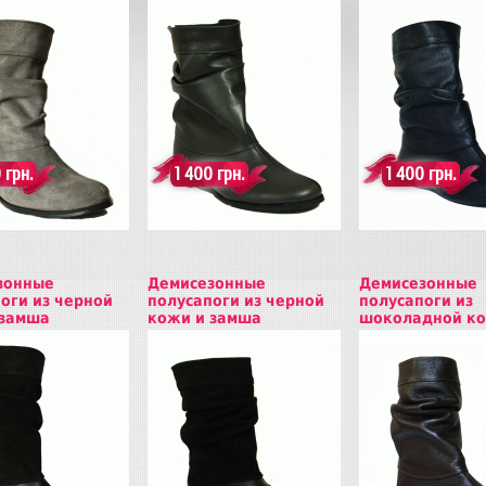
ь
Купить
Купить
 грн.
1 400 грн.
1 400 грн.
зонные
Демисезонные
Демисезонные
оги из черной
полусапоги из черной
полусапоги из
 замша
кожи и замша
шоколадной к
ь
Купить
Купить