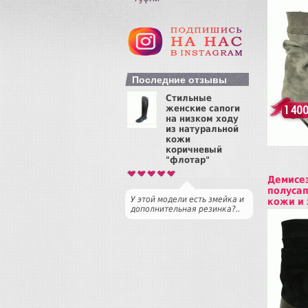
Купит
Последние отзывы
Стильные
женские сапоги
1 400
на низком ходу
из натуральной
кожи
коричневый
"флотар"
Демисе
полусап
У этой модели есть змейка и
кожи и
дополнительная резинка?..
Купит