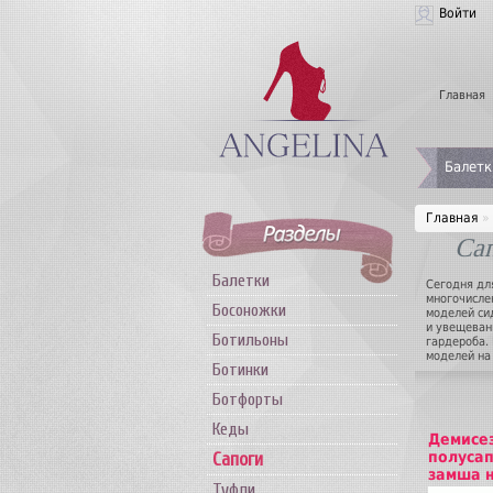
Войти
Главная
Балетк
Главная
»
Са
Балетки
Сегодня дл
многочисле
Босоножки
моделей си
и увещеван
Ботильоны
гардероба.
моделей на
Ботинки
предлагают
покупатель
Ботфорты
удовлетвор
дизайн жен
Кеды
тип каблук
Демисе
исключите
полусап
Сапоги
замша 
Туфли