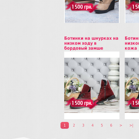
1 500 грн.
1 5
Ботинки на шнурках на
Ботин
низком ходу в
низко
бордовый замше
кожа
Купить
Куп
1 500 грн.
1 5
1
2
3
4
5
6
>
>|