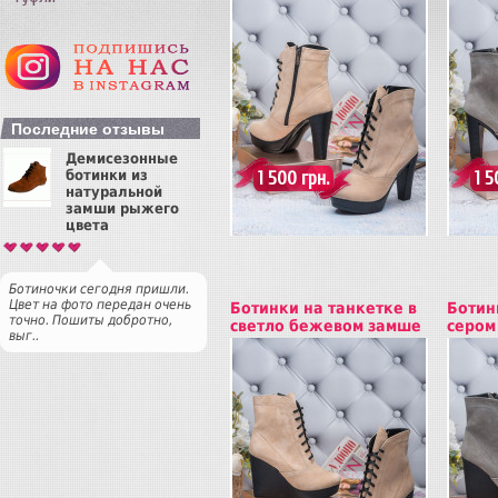
Купить
Куп
Последние отзывы
Демисезонные
ботинки из
1 500 грн.
1 5
натуральной
замши рыжего
цвета
Ботиночки сегодня пришли.
Цвет на фото передан очень
Ботинки на танкетке в
Ботин
точно. Пошиты добротно,
светло бежевом замше
сером
выг..
Купить
Куп