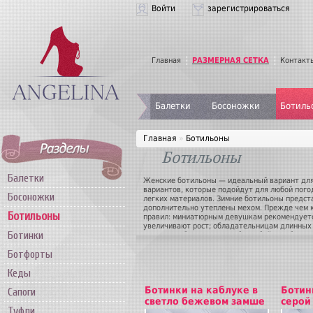
Войти
зарегистрироваться
Главная
РАЗМЕРНАЯ СЕТКА
Контакт
Балетки
Босоножки
Ботиль
Главная
»
Ботильоны
Ботильоны
Балетки
Женские ботильоны — идеальный вариант для
вариантов, которые подойдут для любой пого
Босоножки
легких материалов. Зимние ботильоны предст
дополнительно утеплены мехом. Прежде чем 
Ботильоны
правил: миниатюрным девушкам рекомендуетс
увеличивают рост; обладательницам длинных 
Ботинки
толстом каблучке или вообще обойтись без ка
Помните, что несмотря на всю свою практично
Ботфорты
коварны и способны исказить фигуру. Но если
будете выглядеть неотразимо. В идеале в г
Кеды
нескольких пар женских ботильонов, актуаль
вы сможете купить ботильоны как для ежедне
Ботинки на каблуке в
Ботин
Сапоги
светло бежевом замше
серой
Туфли