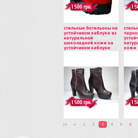
1 500 грн.
1 5
стильные ботильоны на
стиль
устойчивом каблуке из
черно
натуральной
устой
шоколадной кожи на
натур
устойчивом каблуке
кожи
Купить
Куп
1 500 грн.
1 5
|<
<
1
2
3
4
5
6