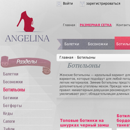
Войти
зарегистрироваться
Главная
РАЗМЕРНАЯ СЕТКА
Контакт
Балетки
Босоножки
Ботиль
Главная
»
Ботильоны
Ботильоны
Балетки
Женские ботильоны — идеальный вариант для
вариантов, которые подойдут для любой пого
Босоножки
легких материалов. Зимние ботильоны предст
дополнительно утеплены мехом. Прежде чем 
Ботильоны
правил: миниатюрным девушкам рекомендуетс
увеличивают рост; обладательницам длинных 
Ботинки
толстом каблучке или вообще обойтись без ка
Помните, что несмотря на всю свою практично
Ботфорты
коварны и способны исказить фигуру. Но если
будете выглядеть неотразимо. В идеале в г
Кеды
нескольких пар женских ботильонов, актуаль
Ботил
вы сможете купить ботильоны как для ежедне
Топовые ботинки на
бордо
Сапоги
шнурках черный замш
танке
Туфли