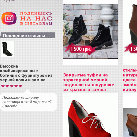
Купить
Куп
Последние отзывы
1 500 грн.
1 5
Высокие
стиль
комбинированные
Закрытые туфли на
натур
ботинки с фурнитурой из
таркторной черной
цвета
черной кожи и замша
подошве на шнуровке
змейк
из красного замша
каблу
Подскажите ширину
голенища в этой модельке?
Спасибо...
Купить
Куп