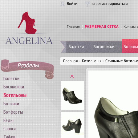
Войти
зарегистрироваться
Главная
РАЗМЕРНАЯ СЕТКА
Контакт
Балетки
Босоножки
Ботиль
Главная
»
Ботильоны
»
Стильные ботильо
˄
Балетки
Босоножки
Ботильоны
Ботинки
Ботфорты
Кеды
Сапоги
Туфли