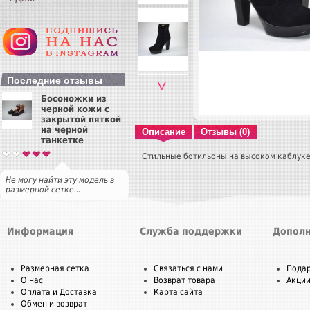
Последние отзывы
˅
Босоножки из
черной кожи с
закрытой пяткой
на черной
Описание
Отзывы (0)
танкетке
Стильные ботильоны на высоком каблуке
Не могу найти эту модель в
размерной сетке...
Информация
Служба поддержки
Дополн
Размерная сетка
Связаться с нами
Пода
О нас
Возврат товара
Акци
Оплата и Доставка
Карта сайта
Обмен и возврат