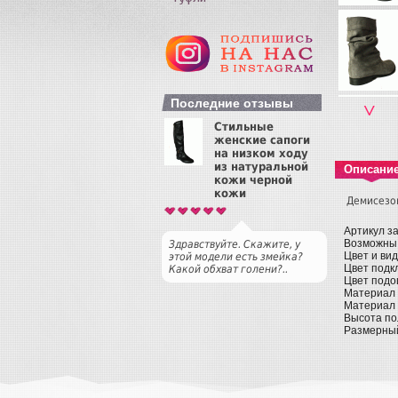
Последние отзывы
˅
Стильные
женские сапоги
на низком ходу
из натуральной
Описани
кожи черной
кожи
Демисезон
Артикул з
Возможны
Здравствуйте. Скажите, у
Цвет и ви
этой модели есть змейка?
Цвет подк
Какой обхват голени?..
Цвет подо
Материал 
Материал 
Высота по
Размерный 