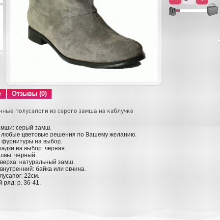
е
Отзывы (0)
ные полусапоги из серого замша на каблучке
амши: серый замш.
 любые цветовые решения по Вашему желанию.
д фурнитуры на выбор.
ладки на выбор: черная.
швы: черный.
верха: натуральный замш.
внутренний: байка или овчина.
лусапог: 22см.
ряд: р. 36-41.