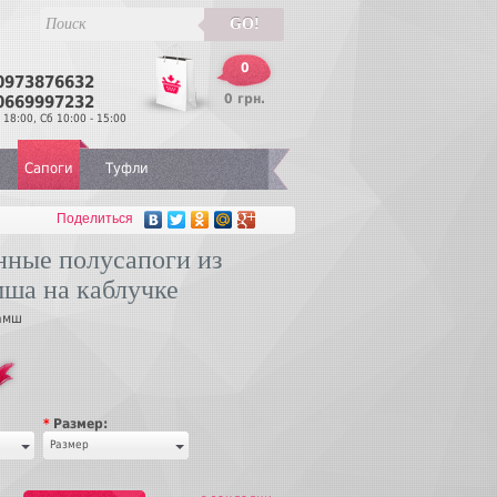
GO!
0
0973876632
Перезвонить
0 грн.
0669997232
 18:00, Сб 10:00 - 15:00
Сапоги
Туфли
Поделиться
нные полусапоги из
мша на каблучке
замш
*
Размер:
Размер