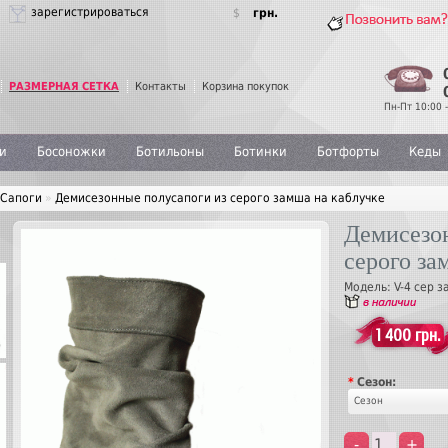
зарегистрироваться
$
грн.
РАЗМЕРНАЯ СЕТКА
Контакты
Корзина покупок
Пн-Пт 10:00 -
и
Босоножки
Ботильоны
Ботинки
Ботфорты
Кеды
Сапоги
»
Демисезонные полусапоги из серого замша на каблучке
Демисезо
серого за
Модель:
V-4 сер 
1 400 грн.
*
Сезон:
Сезон
-
+