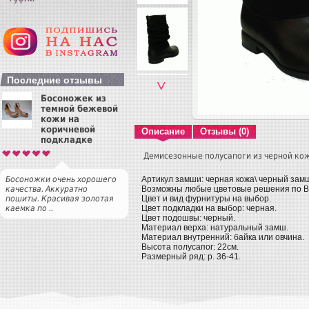
Последние отзывы
˅
Босоножек из
темной бежевой
кожи на
коричневой
Описание
Отзывы (0)
подкладке
Демисезонные полусапоги из черной ко
Артикул замши: черная кожа\ черный зам
Босоножки очень хорошего
Возможны любые цветовые решения по 
качества. Аккуратно
Цвет и вид фурнитуры на выбор.
пошиты. Красивая золотая
Цвет подкладки на выбор: черная.
каемка по ..
Цвет подошвы: черный.
Материал верха: натуральный замш.
Материал внутренний: байка или овчина.
Высота полусапог: 22см.
Размерный ряд: р. 36-41.