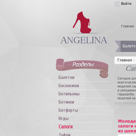
Войти
Главная
Балетк
Главная
»
Са
Балетки
Сегодня дл
многочисле
Босоножки
моделей си
и увещеван
Ботильоны
гардероба.
моделей на
Ботинки
предлагают
покупатель
Ботфорты
удовлетвор
дизайн жен
Кеды
тип каблук
Молоде
исключите
сапоги 
Сапоги
из шок
Туфли