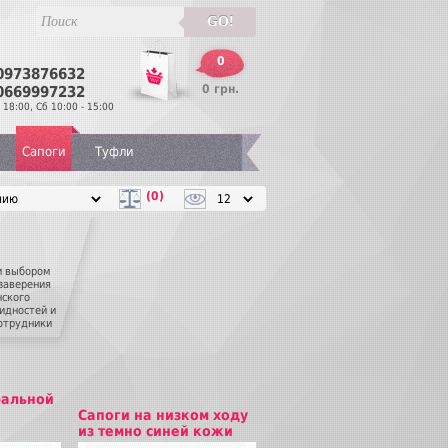
GO!
0
0973876632
Перезвонить
0 грн.
0669997232
 18:00, Сб 10:00 - 15:00
Сапоги
Туфли
(0)
м выбором
 заверения
нского
идностей и
сотрудники
лагая
анный
ого какой
ральной
Сапоги на низком ходу
из темно синей кожи