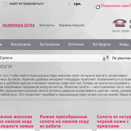
зарегистрироваться
$
грн.
РАЗМЕРНАЯ СЕТКА
Контакты
Корзина покупок
Пн-Пт 10:00 -
и
Босоножки
Ботильоны
Ботинки
Ботфорты
Кеды
Сапоги
поги
я того чтобы найти подходящую пару женских сапог не нужно изучать ассортимент
нных бутиков. Наличие удобных интернет-площадок позволяет познакомиться со все
дя в удобном кресле и попивая чашечку кофе или чая. Теперь не нужно выслушивать
ия назойливых продавцов консультантов. Женские сапоги — неотъемлемая часть же
 Мы предлагаем женские сапоги оптом в широком ассортименте цветов, типов, разнов
 любой вкус. Это позволяет подобрать подходящую пару на все случаи жизни. Наши 
 женские сапоги оптом в ассортименте и постоянно следят за новыми трендами, пред
ницам только актуальные модные новинки. Продукция нашего магазина не только
яет эстетические вкусы покупательниц, но и отличается высоким качеством. Продум
ских сапог позволит выглядеть любой девушке стильно и элегантно, независимо от т
а вы выберете. Женские сапоги оптом — это изящество, грация, высокое качество и
жные женские
Рыжие присобранные
Сапоги из нату
льный комфорт.
на низком ходу
сапоги на низком ходу
черной кожи с
оладного замша
из рабата
пряжками