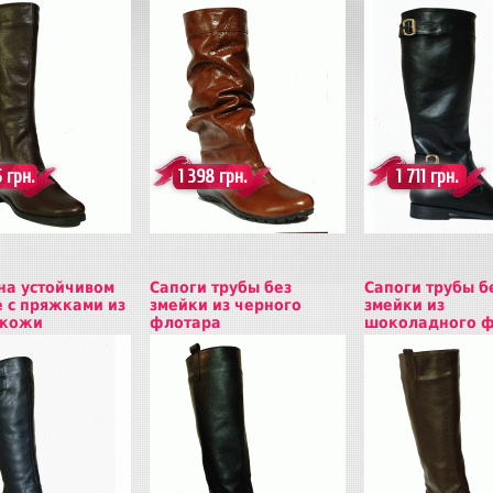
ь
Купить
Купить
 грн.
1 398 грн.
1 711 грн.
на устойчивом
Сапоги трубы без
Сапоги трубы б
 с пряжками из
змейки из черного
змейки из
 кожи
флотара
шоколадного ф
ь
Купить
Купить