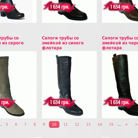
 грн.
1 634 грн.
1 634 грн.
трубы со
Сапоги трубы со
Сапоги трубы с
 из серого
змейкой из синего
змейкой из чер
флотара
флотара
ь
Купить
Купить
 грн.
1 634 грн.
1 634 грн.
..
5
6
7
8
9
10
11
12
13
14
15
....
>
>