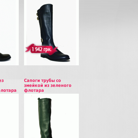
Купить
1 942 грн.
ез
Сапоги трубы со
змейкой из зеленого
лотара
флотара
Купить