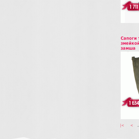
1 711
Сапоги 
змейкой
замша
Купит
1 634
|<
<
..