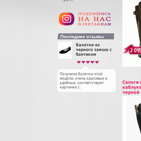
Купит
Последние отзывы
Балетки из
черного замша с
2 095
бантиком
Получила балетки этой
модели, очень красивые и
Сапоги 
удобные, соответствуют
каблуке
картинке (..
черной
Купит