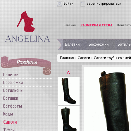
Войти
зарегистрироваться
Главная
РАЗМЕРНАЯ СЕТКА
Контакт
Балетки
Босоножки
Ботиль
Главная
»
Сапоги
»
Сапоги трубы со зме
˄
Балетки
Босоножки
Ботильоны
Ботинки
Ботфорты
Кеды
Сапоги
Туфли