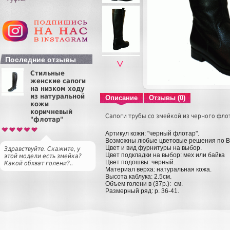
Последние отзывы
˅
Стильные
женские сапоги
на низком ходу
из натуральной
Описание
Отзывы (0)
кожи
коричневый
Сапоги трубы со змейкой из черного фло
"флотар"
Артикул кожи: "черный флотар".
Возможны любые цветовые решения по 
Цвет и вид фурнитуры на выбор.
Здравствуйте. Скажите, у
Цвет подкладки на выбор: мех или байка
этой модели есть змейка?
Цвет подошвы: черный.
Какой обхват голени?..
Материал верха: натуральная кожа.
Высота каблука: 2.5см.
Объем голени в (37р.): см.
Размерный ряд: р. 36-41.