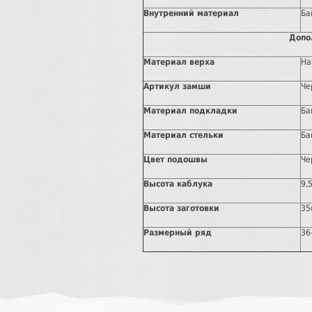
Внутренний материал
Ба
Допо
Материал верха
На
Артикул замши
Че
Материал подкладки
Ба
Материал стельки
Ба
Цвет подошвы
Че
Высота каблука
9,
Высота заготовки
35
Размерный ряд
36