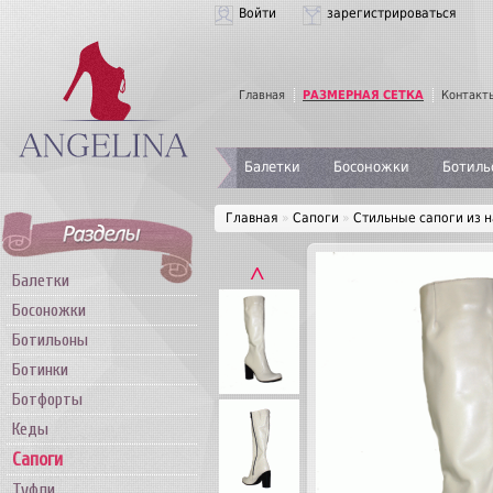
Войти
зарегистрироваться
Главная
РАЗМЕРНАЯ СЕТКА
Контакт
Балетки
Босоножки
Ботиль
Главная
»
Сапоги
»
Стильные сапоги из 
˄
Балетки
Босоножки
Ботильоны
Ботинки
Ботфорты
Кеды
Сапоги
Туфли