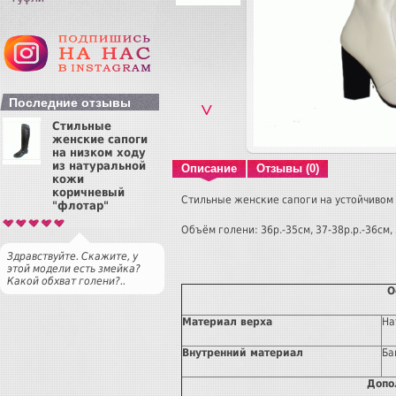
Последние отзывы
˅
Стильные
женские сапоги
на низком ходу
из натуральной
Описание
Отзывы (0)
кожи
коричневый
Стильные женские сапоги на устойчивом 
"флотар"
Объём голени: 36р.-35см, 37-38р.р.-36см, 
Здравствуйте. Скажите, у
этой модели есть змейка?
Какой обхват голени?..
О
Материал верха
На
Внутренний материал
Ба
Допо