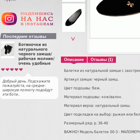
Последние отзывы
˅
Ботиночки из
натурального
черного замша/
рабочая молния/
Описание
Отзывы (1)
очень удобные
Балетки из натуральной замши с заостре
Артикул замши: черный замш.
Добрый день. Подскажите
пожалуйста, на средне-
Цвет подошвы: беж.
широкую полноту подойдут
эти боти..
Материал подошвы: кож/валон.
Материал верха: натуральный замш.
Цвет подкладки на выбор: рыжая или бел
Размерный ряд: р. 36-40
ВАЖНО! Модель балеток 00-3 - МАЛОМЕР