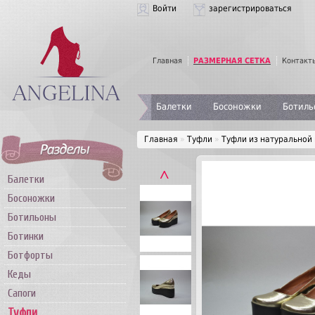
Войти
зарегистрироваться
Главная
РАЗМЕРНАЯ СЕТКА
Контакт
Балетки
Босоножки
Ботиль
Главная
»
Туфли
»
Туфли из натуральной
˄
Балетки
Босоножки
Ботильоны
Ботинки
Ботфорты
Кеды
Сапоги
Туфли