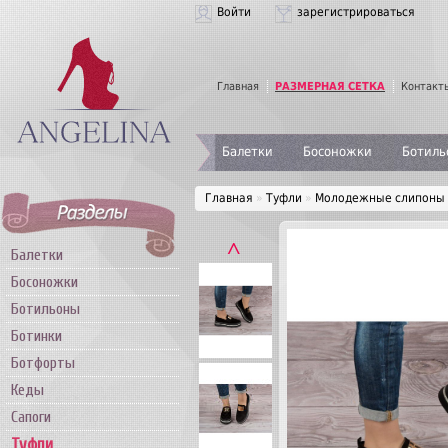
Войти
зарегистрироваться
Главная
РАЗМЕРНАЯ СЕТКА
Контакт
Балетки
Босоножки
Ботиль
Главная
»
Туфли
»
Молодежные слипоны и
˄
Балетки
Босоножки
Ботильоны
Ботинки
Ботфорты
Кеды
Сапоги
Туфли