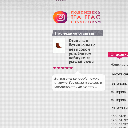
Последние отзывы
Стильные
ботильоны на
невысоком
устойчивом
Описани
каблуке из
рыжей кожи
Женские с
Высота сап
Ботильоны супер.На ножке-
отлично.Все колеги только и
Возможны
спрашивали, где купила...
Материал 
Материал 
Размерный 
36р. 24см.
37р. 24,7с
38р. 25,5с
39р. 26см.