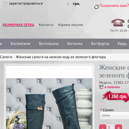
зарегистрироваться
$
грн.
РАЗМЕРНАЯ СЕТКА
Контакты
Корзина покупок
Пн-Пт 10:00 -
и
Босоножки
Ботильоны
Ботинки
Ботфорты
Кеды
Сапоги
»
Женские сапоги на низком ходу из зеленого флотара
Женские с
зеленого 
Модель:
21961-17
1 260 грн.
*
Сезон:
Сезон
-
+