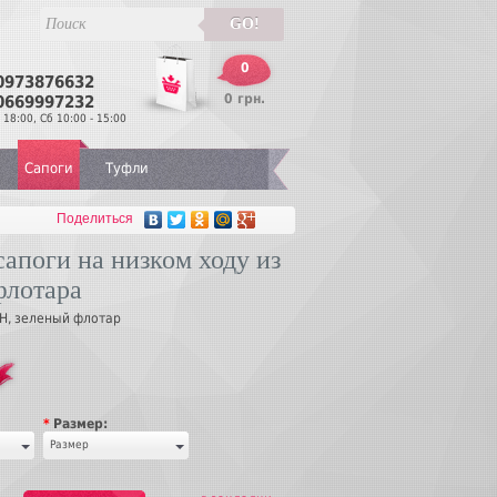
GO!
0
0973876632
Перезвонить
0 грн.
0669997232
 18:00, Сб 10:00 - 15:00
Сапоги
Туфли
Поделиться
апоги на низком ходу из
флотара
Н, зеленый флотар
*
Размер:
Размер