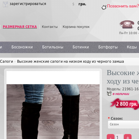
зарегистрироваться
$
грн.
РАЗМЕРНАЯ СЕТКА
Контакты
Корзина покупок
Пн-Пт 10:00 -
и
Босоножки
Ботильоны
Ботинки
Ботфорты
Кеды
Сапоги
»
Высокие женские сапоги на низком ходу из черного замша
Высокие 
ходу из ч
Модель:
21961-16
2 800 грн.
*
Сезон:
Сезон
-
+