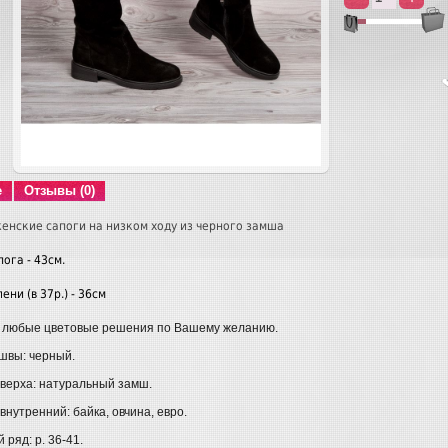
е
Отзывы (0)
енские сапоги на низком ходу из черного замша
ога - 43см.
ени (в 37р.) - 36см
 любые цветовые решения по Вашему желанию.
швы: черный.
верха: натуральный замш.
нутренний: байка, овчина, евро.
ряд: р. 36-41.