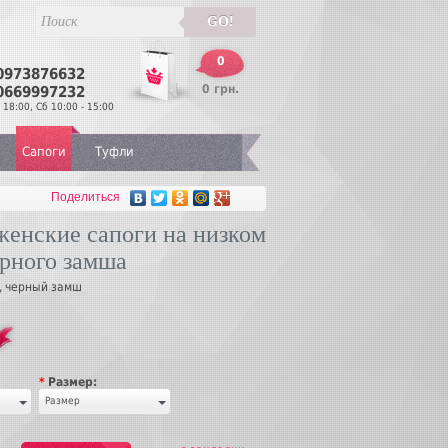
GO!
0
0973876632
Перезвонить
0 грн.
0669997232
 18:00, Сб 10:00 - 15:00
Сапоги
Туфли
Поделиться
женские сапоги на низком
ерного замша
, черный замш
*
Размер:
Размер