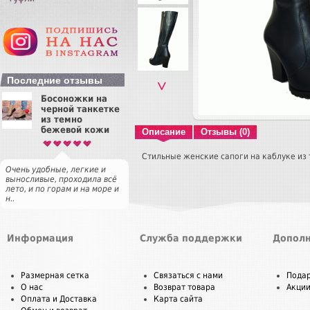
Последние отзывы
˅
Босоножки на
черной танкетке
из темно
бежевой кожи
Описание
Отзывы (0)
Стильные женские сапоги на каблуке из
Очень удобные, легкие и
выносливые, проходила всё
лето, и по горам и на море и
н..
Информация
Служба поддержки
Дополн
Размерная сетка
Связаться с нами
Пода
О нас
Возврат товара
Акци
Оплата и Доставка
Карта сайта