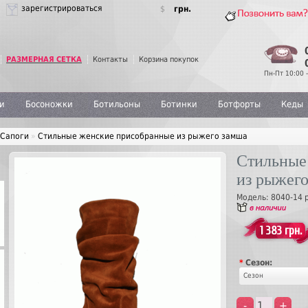
зарегистрироваться
$
грн.
РАЗМЕРНАЯ СЕТКА
Контакты
Корзина покупок
Пн-Пт 10:00 -
и
Босоножки
Ботильоны
Ботинки
Ботфорты
Кеды
Сапоги
»
Стильные женские присобранные из рыжего замша
Стильные
из рыжег
Модель:
8040-14 
1 383 грн.
*
Сезон:
Сезон
-
+