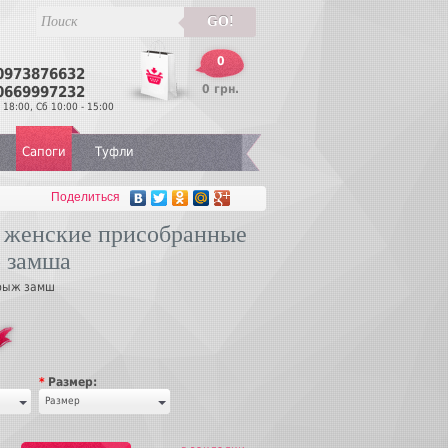
GO!
0
0973876632
Перезвонить
0 грн.
0669997232
 18:00, Сб 10:00 - 15:00
Сапоги
Туфли
Поделиться
 женские присобранные
о замша
рыж замш
*
Размер:
Размер