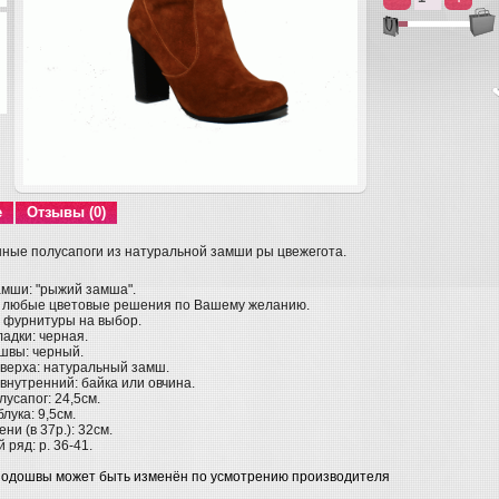
е
Отзывы (0)
ные полусапоги из натуральной замши ры цвежегота.
амши: "рыжий замша".
 любые цветовые решения по Вашему желанию.
д фурнитуры на выбор.
адки: черная.
швы: черный.
верха: натуральный замш.
внутренний: байка или овчина.
усапог: 24,5см.
лука: 9,5см.
ни (в 37р.): 32см.
ряд: р. 36-41.
подошвы может быть изменён по усмотрению производителя