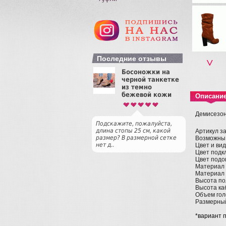
Последние отзывы
˅
Босоножки на
черной танкетке
из темно
бежевой кожи
Описани
Демисезон
Подскажите, пожалуйста,
длина стопы 25 см, какой
Артикул з
размер? В размерной сетке
Возможны
нет д..
Цвет и ви
Цвет подкл
Цвет подо
Материал 
Материал 
Высота пол
Высота каб
Объем голе
Размерный 
*вариант 