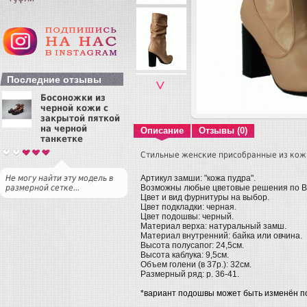
Последние отзывы
˅
Босоножки из
черной кожи с
закрытой пяткой
на черной
Описание
Отзывы (0)
танкетке
Стильные женские присобранные из кож
Артикул замши: "кожа пудра".
Не могу найти эту модель в
Возможны любые цветовые решения по 
размерной сетке...
Цвет и вид фурнитуры на выбор.
Цвет подкладки: черная.
Цвет подошвы: черный.
Материал верха: натуральный замш.
Материал внутренний: байка или овчина.
Высота полусапог: 24,5см.
Высота каблука: 9,5см.
Объем голени (в 37р.): 32см.
Размерный ряд: р. 36-41.
*вариант подошвы может быть изменён п