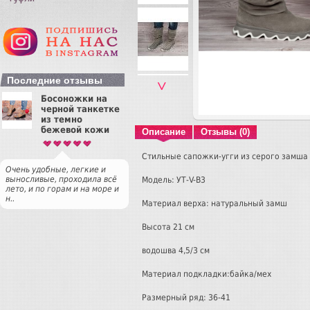
Последние отзывы
˅
Босоножки на
черной танкетке
из темно
бежевой кожи
Описание
Отзывы (0)
Стильные сапожки-угги из серого замша
Очень удобные, легкие и
выносливые, проходила всё
Модель:
УТ-V-В3
лето, и по горам и на море и
н..
Материал верха: натуральный замш
Высота 21 см
водошва 4,5/3 см
Материал подкладки:байка/мех
Размерный ряд: 36-41