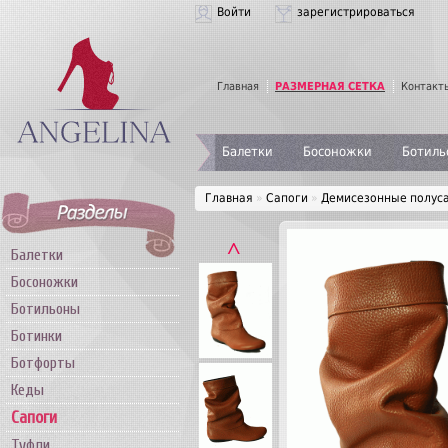
Войти
зарегистрироваться
Главная
РАЗМЕРНАЯ СЕТКА
Контакт
Балетки
Босоножки
Ботиль
Главная
»
Сапоги
»
Демисезонные полус
˄
Балетки
Босоножки
Ботильоны
Ботинки
Ботфорты
Кеды
Сапоги
Туфли