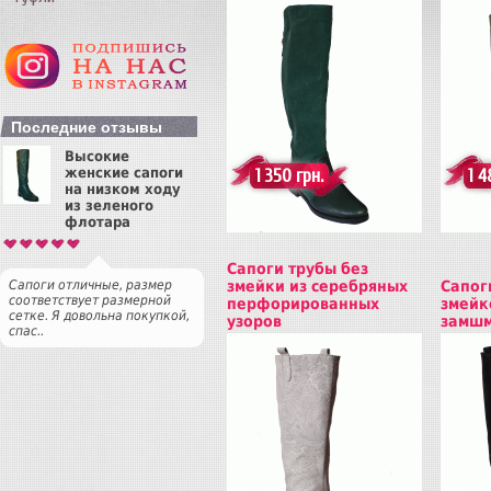
Купить
Куп
Последние отзывы
Высокие
женские сапоги
1 350 грн.
1 4
на низком ходу
из зеленого
флотара
Сапоги трубы без
Сапоги отличные, размер
змейки из серебряных
Сапог
соответствует размерной
перфорированных
змейк
сетке. Я довольна покупкой,
узоров
замш
спас..
Купить
Куп