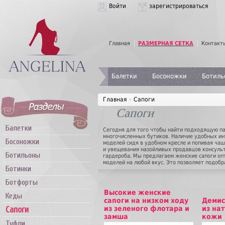
Войти
зарегистрироваться
Главная
РАЗМЕРНАЯ СЕТКА
Контакт
Балетки
Босоножки
Ботиль
Главная
»
Сапоги
Сапоги
Балетки
Сегодня для того чтобы найти подходящую па
многочисленных бутиков. Наличие удобных ин
Босоножки
моделей сидя в удобном кресле и попивая ча
и увещевания назойливых продавцов консуль
Ботильоны
гардероба. Мы предлагаем женские сапоги опт
моделей на любой вкус. Это позволяет подоб
Ботинки
предлагают женские сапоги оптом в ассортиме
покупательницам только актуальные модные 
Ботфорты
удовлетворяет эстетические вкусы покупател
дизайн женских сапог позволит выглядеть люб
Высокие женские
Кеды
тип каблука вы выберете. Женские сапоги опт
сапоги на низком ходу
Демис
исключительный комфорт.
из зеленого флотара и
из на
Сапоги
замша
кожи
Туфли