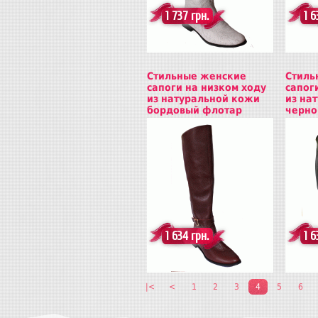
1 737 грн.
1 6
Стильные женские
Стиль
сапоги на низком ходу
сапог
из натуральной кожи
из на
бордовый флотар
черно
Купить
Куп
1 634 грн.
1 6
|<
<
1
2
3
4
5
6