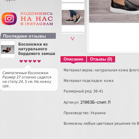
Последние отзывы
˅
Босоножки из
натурального
бордового замша
Описание
Отзывы (0)
Материал верха: натуральная кожа флот
Симпатичные босоножки.
Размер 37 отлично садится
Материал подкладки: кожа
на стопу 24, 5 см. На ножку
сре..
Размерный ряд: 36-41
21963Б-слип Л
Артикул:
Производство: Украина
Возможны любые цветовые решения по 