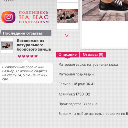
Последние отзывы
˅
Босоножки из
натурального
бордового замша
Описание
Отзывы (0)
Материал верха: натуральная кожа
Симпатичные босоножки.
Размер 37 отлично садится
Материал подкладки:
на стопу 24, 5 см. На ножку
сре..
Размерный ряд: 36-41
21730-Э2
Артикул:
Производство: Украина
Возможны любые цветовые решения по 