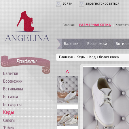
Войти
зарегистрироваться
Главная
РАЗМЕРНАЯ СЕТКА
Контакт
Балетки
Босоножки
Ботиль
Главная
»
Кеды
»
Кеды белая кожа
˄
Балетки
Босоножки
Ботильоны
Ботинки
Ботфорты
Кеды
Сапоги
Туфли