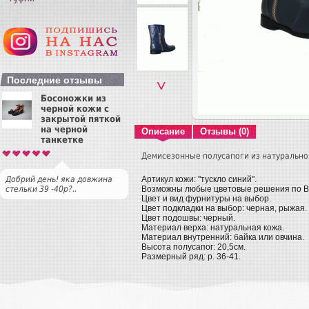
Последние отзывы
˅
Босоножки из
черной кожи с
закрытой пяткой
на черной
Описание
Отзывы (0)
танкетке
Демисезонные полусапоги из натурально
Артикул кожи: "тускло синий".
Добрий день! яка довжина
Возможны любые цветовые решения по 
стельки 39 -40р?..
Цвет и вид фурнитуры на выбор.
Цвет подкладки на выбор: черная, рыжая.
Цвет подошвы: черный.
Материал верха: натуральная кожа.
Материал внутренний: байка или овчина.
Высота полусапог: 20,5см.
Размерный ряд: р. 36-41.