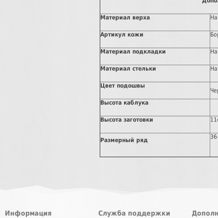
Допо
Материал верха
На
Артикул кожи
Бо
Материал подкладки
На
Материал стельки
На
Цвет подошвы
Че
Высота каблука
Высота заготовки
11
36
Размерный ряд
Информация
Служба поддержки
Дополн