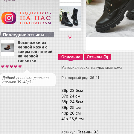
Последние отзывы
˅
Босоножки из
черной кожи с
закрытой пяткой
на черной
Описание
Отзывы (0)
танкетке
Материал верха: натуральная кожа
Размерный ряд: 36-41
Добрий день! яка довжина
стельки 39 -40р?..
36р 23,5см
37р 24 см
38р 24,5см
39р 25 см
40р 26 см
41р 26,5 см
Гавана-193
Артикул: