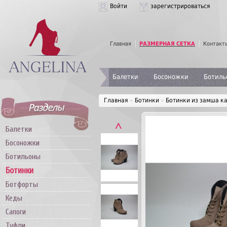
Войти
зарегистрироваться
Главная
РАЗМЕРНАЯ СЕТКА
Контакт
Балетки
Босоножки
Ботиль
Главная
»
Ботинки
»
Ботинки из замша к
˄
Балетки
Босоножки
Ботильоны
Ботинки
Ботфорты
Кеды
Сапоги
Туфли