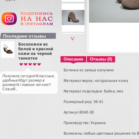
Последние отзывы
˅
Босоножки из
белой и красной
кожи на черной
танкетке
Описание
Отзывы (0)
Ботинки из замша капучино
Получила сегодня!Классные,
удобные!Идут размер в
Материал верха: натуральная кожа
размер!А главное-легкие!!
Спасиб..
Материал подкладки: байка, мех
Размерный ряд: 36-41
Артикул:8040-38
Производство: Украина
Возможны любые цветовые решения по 