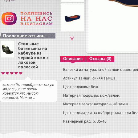
Последние отзывы
˅
Стильные
ботильоны на
каблуке из
черной кожи с
Описание
Отзывы (0)
лаковой
полоской
Балетки из натуральной замши с заостре
Артикул замши: синяя замша.
хотела бы приобрести такую
Цвет подошвы: беж.
модель,но не очень
нравится,что мысок
Материал подошвы: кож/валон.
лаковый. Можно ..
Материал верха: натуральный замш.
Цвет подкладки на выбор: рыжая или бел
Размерный ряд: р. 35-40