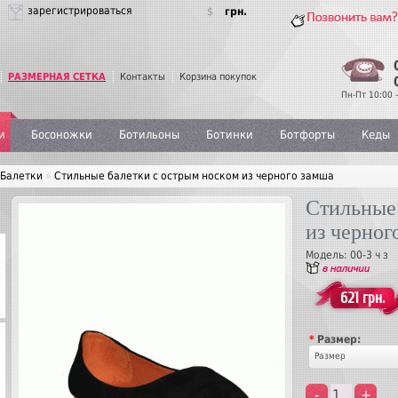
зарегистрироваться
$
грн.
РАЗМЕРНАЯ СЕТКА
Контакты
Корзина покупок
Пн-Пт 10:00 -
и
Босоножки
Ботильоны
Ботинки
Ботфорты
Кеды
Балетки
»
Стильные балетки с острым носком из черного замша
Стильные
из черног
Модель:
00-3 ч з
621 грн.
*
Размер:
Размер
-
+