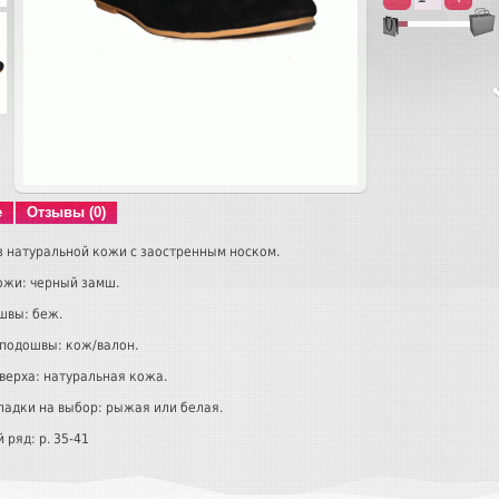
е
Отзывы (0)
з натуральной кожи с заостренным носком.
ожи: черный замш.
швы: беж.
подошвы: кож/валон.
верха: натуральная кожа.
ладки на выбор: рыжая или белая.
 ряд: р. 35-41