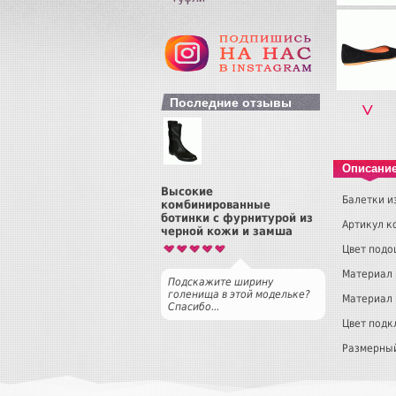
Последние отзывы
˅
Описани
Высокие
Балетки и
комбинированные
ботинки с фурнитурой из
Артикул к
черной кожи и замша
Цвет подо
Материал 
Подскажите ширину
голенища в этой модельке?
Материал 
Спасибо...
Цвет подк
Размерный