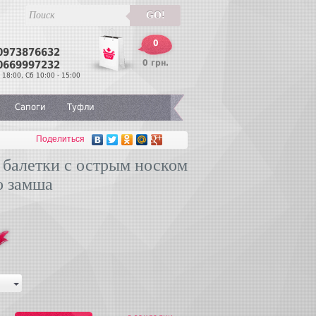
GO!
0
0973876632
Перезвонить
0 грн.
0669997232
 18:00, Сб 10:00 - 15:00
Сапоги
Туфли
Поделиться
 балетки с острым носком
о замша