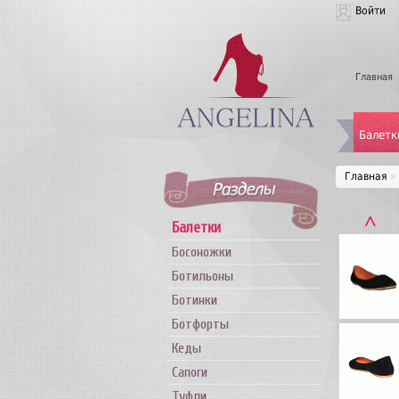
Войти
Главная
Балетк
Главная
»
˄
Балетки
Босоножки
Ботильоны
Ботинки
Ботфорты
Кеды
Сапоги
Туфли