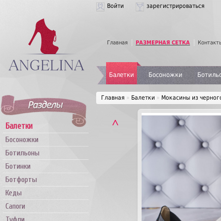
Войти
зарегистрироваться
Главная
РАЗМЕРНАЯ СЕТКА
Контакт
Балетки
Босоножки
Ботиль
Главная
»
Балетки
»
Мокасины из черног
˄
Балетки
Босоножки
Ботильоны
Ботинки
Ботфорты
Кеды
Сапоги
Туфли