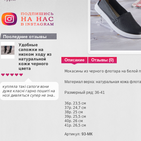
Последние отзывы
Удобные
сапожки на
низком ходу из
натуральной
Описание
Отзывы (0)
кожи черного
цвета
Мокасины из черного флотара на белой 
Материал верха: натуральная кожа флот
купляла такі сапоги вони
дуже класні гарно пошиті на
Размерный ряд: 36-41
нозі дивляться супер не зна..
36р.
23,5 см
37р.
24,7 см
38р.
25 см
39р.
25,5 см
40р.
26 см
41р.
26,5 см
Артикул:
93-МК