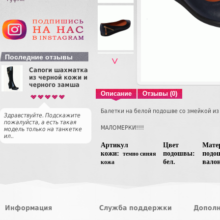
Последние отзывы
˅
Сапоги шахматка
из черной кожи и
черного замша
Описание
Отзывы (0)
Балетки на белой подошве со змейкой из
Здравствуйте. Подскажите
пожалуйста, а есть такая
МАЛОМЕРКИ!!!!
модель только на танкетке
ил..
Артикул
Цвет
Мате
кожи:
подошвы:
подо
темно синяя
бел.
валон
кожа
Информация
Служба поддержки
Дополн