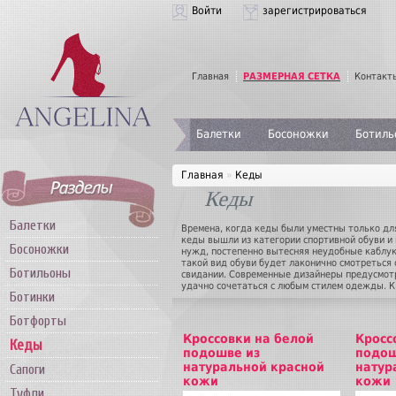
Войти
зарегистрироваться
Главная
РАЗМЕРНАЯ СЕТКА
Контакт
Балетки
Босоножки
Ботиль
Главная
»
Кеды
Кеды
Балетки
Времена, когда кеды были уместны только дл
кеды вышли из категории спортивной обуви и
Босоножки
нужд, постепенно вытесняя неудобные каблуки
такой вид обуви будет лаконично смотреться 
Ботильоны
свидании. Современные дизайнеры предусмот
удачно сочетаться с любым стилем одежды. К
Ботинки
существуют модели с цветочными принтами ил
стиля всегда будут оставаться актуальными 
Ботфорты
представляется возможность купить женские 
толстым слоем меха для максимального комфор
Кроссовки на белой
Кросс
Кеды
в уходе и отличаются высокой износостойкос
подошве из
подош
количестве нескольких пар, что очень удобно
натуральной красной
натур
Сапоги
кожи
кожи
Туфли