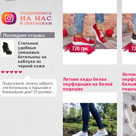
Купить
Куп
Последние отзывы
Стильные
удобные
720 грн.
72
замшевые
ботильоны на
каблуке из
черной кожи
Летни
Летние кеды белая
перфо
Подскажите ,можно забрать
перфорация на белой
белый
эти ботильоны в Харькове в
подошве
подо
ближайшие дни? 37 размер...
Купить
Куп