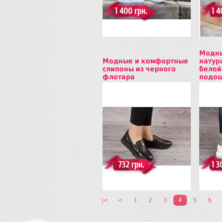
1 400 грн.
1 4
Модны
Модные и комфортные
натур
слипоны из черного
белой
флотара
подо
Купить
Куп
732 грн.
1 3
|<
<
1
2
3
4
5
6