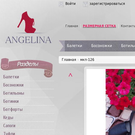
Войти
зарегистрироваться
Главная
РАЗМЕРНАЯ СЕТКА
Контакт
Балетки
Босоножки
Ботиль
Главная
»
мкп-126
˄
Балетки
Босоножки
Ботильоны
Ботинки
Ботфорты
Кеды
Сапоги
Туфли