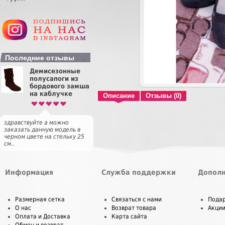
Последние отзывы
Демисезонные
полусапоги из
бордового замша
на каблучке
Описание
Отзывы (0)
здравствуйте а можно
заказать данную модель в
черном цвете на стельку 25
см..
Информация
Служба поддержки
Дополн
Размерная сетка
Связаться с нами
Пода
О нас
Возврат товара
Акци
Оплата и Доставка
Карта сайта