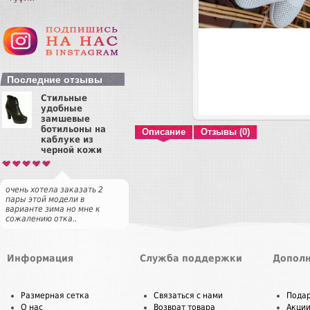
Последние отзывы
Стильные
удобные
замшевые
ботильоны на
Описание
Отзывы (0)
каблуке из
черной кожи
очень хотела заказать 2
пары этой модели в
варианте зима но мне к
сожалению отка..
Информация
Служба поддержки
Дополн
Размерная сетка
Связаться с нами
Пода
О нас
Возврат товара
Акци