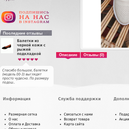
Последние отзывы
Балетки из
черной кожи с
рыжей
подкладкой
Описание
Отзывы (0)
Спасибо большое, балетки
(модель 00-3) выглядят
просто чудесно. По размеру
подош..
Информация
Служба поддержки
Дополн
Размерная сетка
Связаться с нами
Пода
О нас
Возврат товара
Акци
Оплата и Доставка
Карта сайта