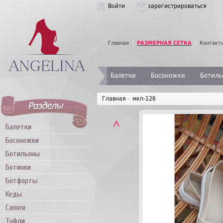
Войти
зарегистрироваться
Главная
РАЗМЕРНАЯ СЕТКА
Контакт
Балетки
Босоножки
Ботиль
Главная
»
мкп-126
˄
Балетки
Босоножки
Ботильоны
Ботинки
Ботфорты
Кеды
Сапоги
Туфли