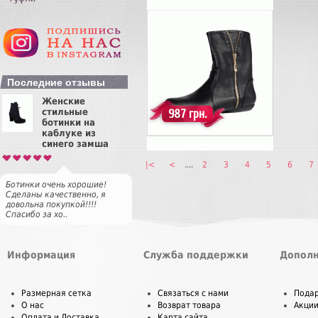
Купить
Последние отзывы
Женские
стильные
987 грн.
ботинки на
каблуке из
синего замша
|<
<
....
2
3
4
5
6
7
Ботинки очень хорошие!
Сделаны качественно, я
довольна покупкой!!!!
Спасибо за хо..
Информация
Служба поддержки
Дополн
Размерная сетка
Связаться с нами
Пода
О нас
Возврат товара
Акци
Оплата и Доставка
Карта сайта