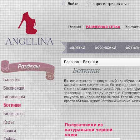
Войти
зарегистрироваться
Главная
РАЗМЕРНАЯ СЕТКА
Контакт
Балетки
Босоножки
Ботиль
Главная
»
Ботинки
Ботинки
Балетки
Ботинки женские — популярный вид обуви, ос
классическом виде женские ботинки делают и
Босоножки
Однако множественные дизайнерские модифик
заклепках — все, что душе угодно. Преимущес
Ботильоны
покупать на холодное время года. Если вы от
просто обязаны купить ботинки женские. Мяг
Ботинки
сохраняет тепло, водонепроницаемая верхняя
благодаря противоскользящей подошве вы все
Ботфорты
нашем магазине уже сегодня можно приобрест
предлагаем высококачественные модели женск
Кеды
Можете не сомневаться, что даже в самые л
Полусапожки из
Кроме того, у нас вы найдете ботинки в самы
натуральной черной
только соответствовать всем стандартам пра
Сапоги
кожи
Туфли