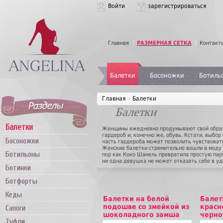
Войти
зарегистрироваться
Главная
РАЗМЕРНАЯ СЕТКА
Контакт
Балетки
Босоножки
Ботиль
Главная
»
Балетки
Балетки
Балетки
Женщины ежедневно продумывают свой образ,
гардероб и, конечно же, обувь. Кстати, выбор
Босоножки
часть гардероба может позволить чувствоват
Женские балетки стремительно вошли в моду 
Ботильоны
пор как Коко Шанель превратила простую пар
ни одна девушка не может отказать себе в уд
Ботинки
уместны везде и всегда. Вы можете надеть их 
такой обуви в том, что по удобству её можно
Ботфорты
предлагает балетки оптом по разумной стоимо
жизни и сможете подобрать прекрасный подар
Кеды
Балетки на белой
Балет
подошве со змейкой из
красн
Сапоги
шоколадного замша
черно
Туфли