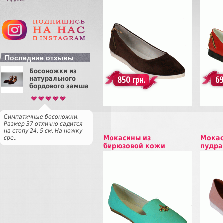
Купить
Куп
Последние отзывы
Босоножки из
натурального
850 грн.
69
бордового замша
Симпатичные босоножки.
Размер 37 отлично садится
на стопу 24, 5 см. На ножку
Мокасины из
Мокас
сре..
бирюзовой кожи
пудра
Купить
Куп