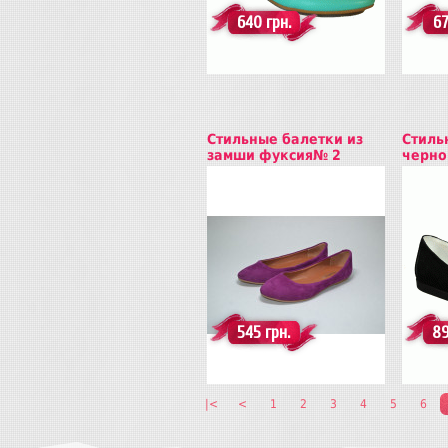
640 грн.
67
Стильные балетки из
Стиль
замши фуксия№ 2
черно
Купить
Куп
545 грн.
89
|<
<
1
2
3
4
5
6