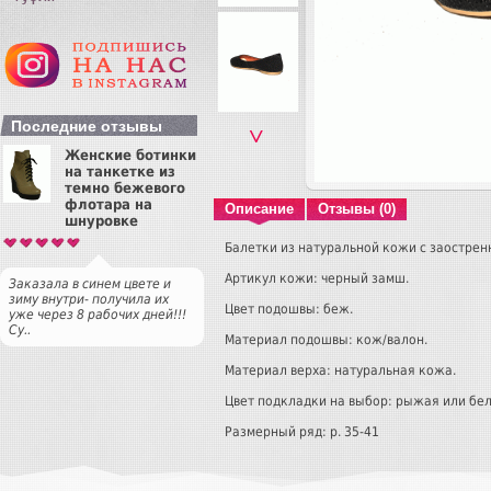
Последние отзывы
˅
Женские ботинки
на танкетке из
темно бежевого
флотара на
Описание
Отзывы (0)
шнуровке
Балетки из натуральной кожи с заострен
Артикул кожи: черный замш.
Заказала в синем цвете и
зиму внутри- получила их
Цвет подошвы: беж.
уже через 8 рабочих дней!!!
Су..
Материал подошвы: кож/валон.
Материал верха: натуральная кожа.
Цвет подкладки на выбор: рыжая или бел
Размерный ряд: р. 35-41